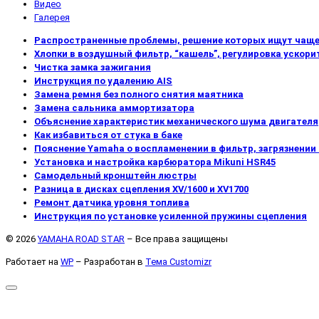
Видео
Галерея
Распространенные проблемы, решение которых ищут чаще
Хлопки в воздушный фильтр, “кашель”, регулировка ускори
Чистка замка зажигания
Инструкция по удалению AIS
Замена ремня без полного снятия маятника
Замена сальника аммортизатора
Объяснение характеристик механического шума двигателя
Как избавиться от стука в баке
Пояснение Yamaha о воспламенении в фильтр, загрязнении 
Установка и настройка карбюратора Mikuni HSR45
Самодельный кронштейн люстры
Разница в дисках сцепления XV/1600 и XV1700
Ремонт датчика уровня топлива
Инструкция по установке усиленной пружины сцепления
© 2026
YAMAHA ROAD STAR
– Все права защищены
Работает на
WP
– Разработан в
Тема Customizr