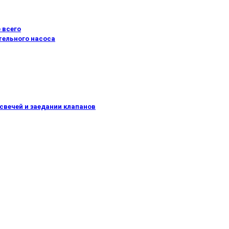
 всего
тельного насоса
свечей и заедании клапанов