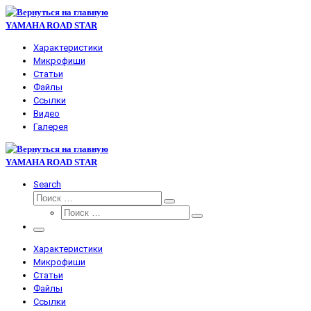
Перейти
к
YAMAHA ROAD STAR
содержимому
Характеристики
Микрофиши
Статьи
Файлы
Ссылки
Видео
Галерея
YAMAHA ROAD STAR
Search
Поиск
Поиск
Поиск
…
Поиск
…
Меню
Характеристики
Микрофиши
Статьи
Файлы
Ссылки